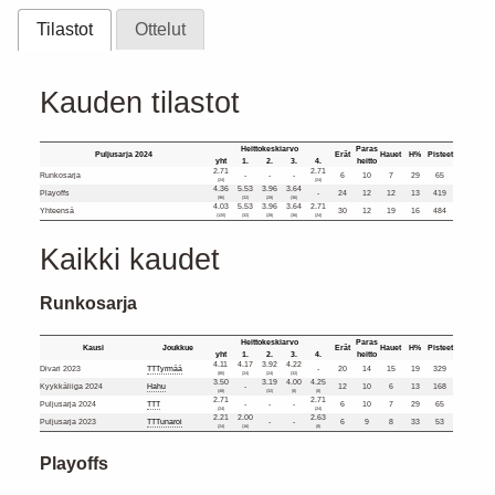
Tilastot
Ottelut
Kauden tilastot
Heittokeskiarvo
Paras
Puljusarja 2024
Erät
Hauet
H%
Pisteet
yht
1.
2.
3.
4.
heitto
2.71
2.71
Runkosarja
-
-
-
6
10
7
29
65
(24)
(24)
4.36
5.53
3.96
3.64
Playoffs
-
24
12
12
13
419
(96)
(32)
(28)
(36)
4.03
5.53
3.96
3.64
2.71
Yhteensä
30
12
19
16
484
(120)
(32)
(28)
(36)
(24)
Kaikki kaudet
Runkosarja
Heittokeskiarvo
Paras
Kausi
Joukkue
Erät
Hauet
H%
Pisteet
yht
1.
2.
3.
4.
heitto
4.11
4.17
3.92
4.22
Divari 2023
TTTyrmää
-
20
14
15
19
329
(80)
(24)
(24)
(32)
3.50
3.19
4.00
4.25
Kyykkäliiga 2024
Hahu
-
12
10
6
13
168
(48)
(32)
(8)
(8)
2.71
2.71
Puljusarja 2024
TTT
-
-
-
6
10
7
29
65
(24)
(24)
2.21
2.00
2.63
Puljusarja 2023
TTTunaroi
-
-
6
9
8
33
53
(24)
(16)
(8)
Playoffs