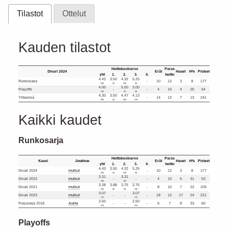
Tilastot
Ottelut
Kauden tilastot
Heittokeskiarvo
Paras
Divari 2024
Erät
Hauet
H%
Pisteet
yht
1.
2.
3.
4.
heitto
4.43
3.50
4.32
5.25
Runkosarja
-
10
12
3
8
177
(40)
(4)
(28)
(8)
4.00
5.00
3.00
Playoffs
-
-
4
10
4
25
64
(16)
(8)
(8)
4.30
3.50
4.47
4.13
Yhteensä
-
14
12
7
13
241
(56)
(4)
(36)
(16)
Kaikki kaudet
Runkosarja
Heittokeskiarvo
Paras
Kausi
Joukkue
Erät
Hauet
H%
Pisteet
yht
1.
2.
3.
4.
heitto
4.43
3.50
4.32
5.25
Divari 2024
mulkut
-
10
12
3
8
177
(40)
(4)
(28)
(8)
3.31
3.31
Divari 2022
mulkut
-
-
-
4
10
5
31
53
(16)
(16)
3.28
3.88
3.75
2.75
Divari 2021
mulkut
-
8
10
7
22
105
(32)
(8)
(8)
(16)
3.07
3.07
Divari 2023
mulkut
-
-
-
18
12
17
24
221
(72)
(72)
2.50
2.50
Puljusarja 2018
Aukte
-
-
-
6
7
8
33
60
(24)
(24)
Playoffs