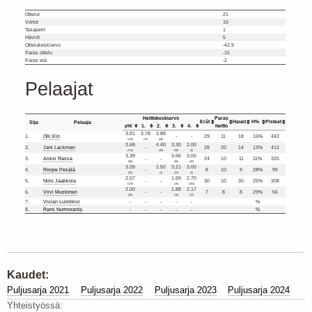
Ottelut
21
Voitot
15
Tasapelit
1
Häviöt
5
Ottelukeskiarvo
-42.9
Paras ottelu
-15
Paras erä
-2
Pelaajat
Heittokeskiarvo
Paras
Erät
Hauet
H%
Pisteet
Sija
Pelaaja
yht
1.
2.
3.
4.
heitto
3.81
3.78
3.88
1.
Olli Elo
-
-
29
11
18
16%
442
(116)
(76)
(40)
3.68
4.40
3.30
2.00
2.
Jani Lackman
-
28
20
14
13%
412
(112)
(48)
(56)
(8)
3.39
3.66
3.00
3.
Anssi Rasva
-
-
24
10
11
11%
325
(96)
(56)
(40)
3.09
2.50
3.21
3.00
4.
Roope Pesälä
-
8
10
9
28%
99
(32)
(4)
(24)
(4)
2.57
1.69
2.70
5.
Niilo Jaakkola
-
-
30
10
30
25%
308
(120)
(16)
(104)
2.00
1.88
2.17
6.
Viivi Mustonen
-
-
7
8
8
29%
56
(28)
(16)
(12)
7.
Vivian Lunnikivi
-
-
-
-
-
%
8.
Rami Nurmoranta
-
-
-
-
-
%
Kaudet:
Puljusarja 2021
Puljusarja 2022
Puljusarja 2023
Puljusarja 2024
Yhteistyössä: