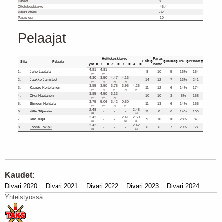
Häviöt
8
Ottelukeskiarvo
-45.4
Paras ottelu
-32
Paras erä
-10
Pelaajat
Heittokeskiarvo
Paras
Erät
Hauet
H%
Pisteet
Sija
Pelaaja
yht
1.
2.
3.
4.
heitto
4.81
4.81
1.
Juho Lautala
-
-
-
8
10
5
16%
154
(32)
(32)
4.30
3.50
4.47
4.13
2.
Jaakko Järnstedt
-
14
12
7
13%
241
(56)
(4)
(36)
(16)
3.95
3.50
3.75
3.96
4.25
3.
Kaapro Kortelainen
11
12
6
14%
174
(44)
(4)
(4)
(28)
(8)
3.95
4.50
3.13
4.
Oiva Hautanen
-
-
10
10
3
8%
158
(40)
(24)
(16)
3.75
5.06
3.42
0.50
5.
Simeon Huhtala
-
11
13
6
14%
165
(44)
(16)
(24)
(4)
2.48
2.48
6.
Ville Tiljander
-
-
-
11
8
6
14%
109
(44)
(44)
2.42
2.41
2.50
7.
Tero Turja
-
-
9
10
10
28%
87
(36)
(32)
(4)
2.42
2.42
8.
Joona Jokipii
-
-
-
6
6
7
29%
58
(24)
(24)
Kaudet:
Divari 2020
Divari 2021
Divari 2022
Divari 2023
Divari 2024
Yhteistyössä: