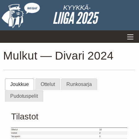
Mulkut — Divari 2024
Joukkue
Ottelut
Runkosarja
Pudotuspelit
Tilastot
Ottelut
10
Voitot
2
Tasapelit
0