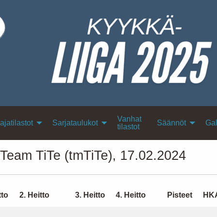
Vanhat
ajatilastot
Sarjataulukot
Säännöt
Gal
tilastot
 Team TiTe (tmTiTe), 17.02.2024
tto
2. Heitto
3. Heitto
4. Heitto
Pisteet
HK