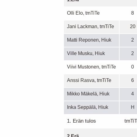
Olli Elo, tmTiTe
8
Jani Lackman, tmTiTe
20
Matti Reponen, Hiuk
2
Ville Musku, Hiuk
2
Viivi Mustonen, tmTiTe
0
Anssi Rasva, tmTiTe
6
Mikko Mäkelä, Hiuk
4
Inka Seppälä, Hiuk
H
1. Erän tulos
tmTiT
2.Erä