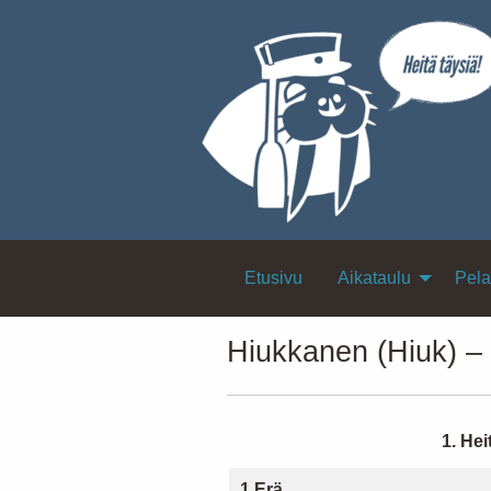
Etusivu
Aikataulu
Pela
Hiukkanen (Hiuk) –
1. Hei
1.Erä