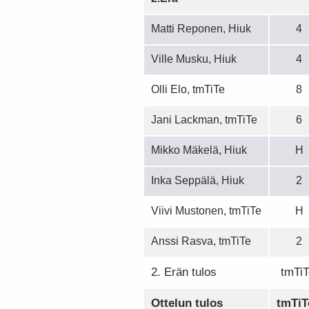
Matti Reponen, Hiuk
4
Ville Musku, Hiuk
4
Olli Elo, tmTiTe
8
Jani Lackman, tmTiTe
6
Mikko Mäkelä, Hiuk
H
Inka Seppälä, Hiuk
2
Viivi Mustonen, tmTiTe
H
Anssi Rasva, tmTiTe
2
2. Erän tulos
tmTiT
Ottelun tulos
tmTiT