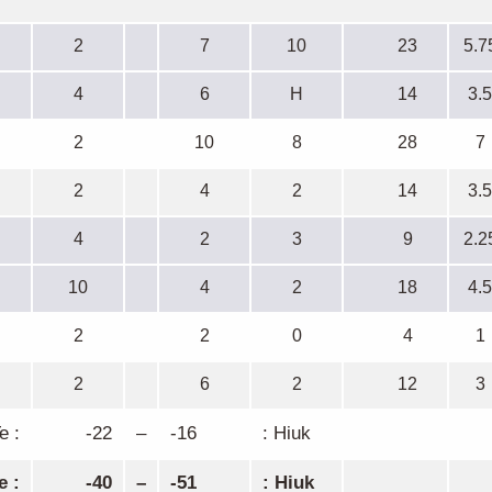
2
7
10
23
5.7
4
6
H
14
3.5
2
10
8
28
7
2
4
2
14
3.5
4
2
3
9
2.2
10
4
2
18
4.5
2
2
0
4
1
2
6
2
12
3
e :
-22
–
-16
: Hiuk
e :
-40
–
-51
: Hiuk