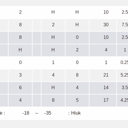
2
H
H
10
2.5
8
2
H
30
7.5
8
H
0
10
2.5
H
H
2
4
1
0
1
0
1
0.2
3
4
8
21
5.2
6
H
4
14
3.5
4
8
5
17
4.2
e :
-18
–
-35
: Hiuk