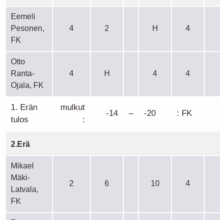
Eemeli
Pesonen,
4
2
H
4
FK
Otto
Ranta-
4
H
4
4
Ojala, FK
1. Erän
mulkut
-14
–
-20
: FK
tulos
:
2.Erä
Mikael
Mäki-
2
6
10
4
Latvala,
FK