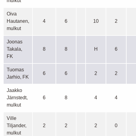
mulkut
Oiva
Hautanen,
4
6
10
2
mulkut
Joonas
Takala,
8
8
H
6
FK
Tuomas
6
6
2
2
Jarhio, FK
Jaakko
Järnstedt,
6
8
4
4
mulkut
Ville
Tiljander,
2
2
2
0
mulkut