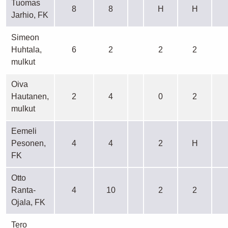
Tuomas
8
8
H
H
Jarhio, FK
Simeon
Huhtala,
6
2
2
2
mulkut
Oiva
Hautanen,
2
4
0
2
mulkut
Eemeli
Pesonen,
4
4
2
H
FK
Otto
Ranta-
4
10
2
2
Ojala, FK
Tero