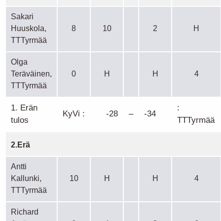
Sakari
Huuskola,
8
10
2
H
TTTyrmää
Olga
Teräväinen,
0
H
H
4
TTTyrmää
1. Erän
:
KyVi :
-28
–
-34
tulos
TTTyrmää
2.Erä
Antti
Kallunki,
10
H
H
4
TTTyrmää
Richard