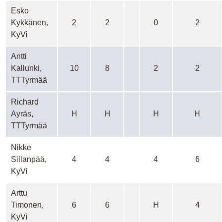
Esko
Kykkänen,
2
2
0
2
KyVi
Antti
Kallunki,
10
8
2
2
TTTyrmää
Richard
Ayräs,
H
H
H
H
TTTyrmää
Nikke
Sillanpää,
4
4
4
6
KyVi
Arttu
Timonen,
6
6
H
4
KyVi