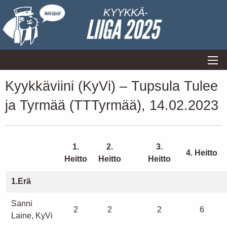
Kyykkäviini (KyVi) – Tupsula Tulee
ja Tyrmää (TTTyrmää), 14.02.2023
1.
2.
3.
4. Heitto
Heitto
Heitto
Heitto
1.Erä
Sanni
2
2
2
6
Laine, KyVi