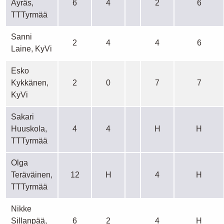
Ayräs,
6
4
2
6
TTTyrmää
Sanni
2
4
4
6
Laine, KyVi
Esko
Kykkänen,
2
0
7
7
KyVi
Sakari
Huuskola,
4
4
H
H
TTTyrmää
Olga
Teräväinen,
12
H
4
H
TTTyrmää
Nikke
Sillanpää,
6
2
4
H