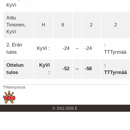
KyVi
Arttu
Timonen,
H
8
2
2
KyVi
2. Erän
:
KyVi :
-24
–
-24
tulos
TTTyrmää
Ottelun
KyVi
:
-52
–
-58
tulos
:
TTTyrmää
Yhteistyössä:
© 2011-2026 E