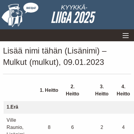
Lisää nimi tähän (Lisänimi) –
Mulkut (mulkut), 09.01.2023
2.
3.
4.
1. Heitto
Heitto
Heitto
Heitto
1.Erä
Ville
Raunio,
8
6
2
4