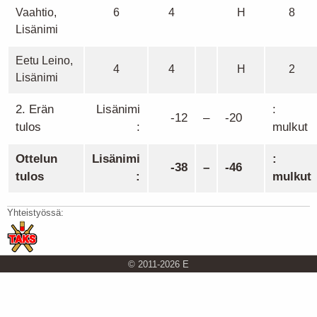
Vaahtio,
6
4
H
8
Lisänimi
Eetu Leino,
4
4
H
2
Lisänimi
2. Erän
Lisänimi
:
-12
–
-20
tulos
:
mulkut
Ottelun
Lisänimi
:
-38
–
-46
tulos
:
mulkut
Yhteistyössä:
© 2011-2026 E