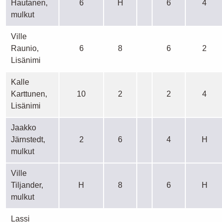
Hautanen,
6
H
6
4
mulkut
Ville
Raunio,
6
8
6
2
Lisänimi
Kalle
Karttunen,
10
2
2
4
Lisänimi
Jaakko
Järnstedt,
2
6
4
H
mulkut
Ville
Tiljander,
H
8
6
H
mulkut
Lassi