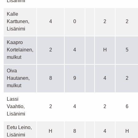
Lisänimi
Kalle
Karttunen,
4
0
2
2
Lisänimi
Kaapro
Kortelainen,
2
4
H
5
mulkut
Oiva
Hautanen,
8
9
4
2
mulkut
Lassi
Vaahtio,
2
4
2
6
Lisänimi
Eetu Leino,
H
8
4
H
Lisänimi