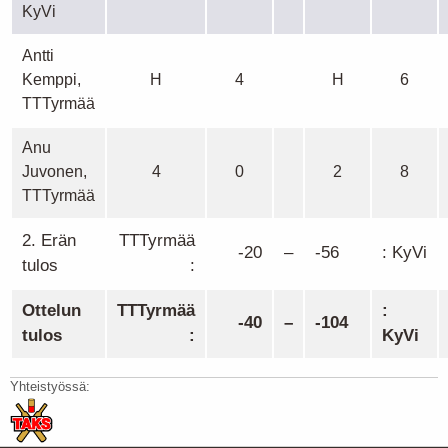
KyVi
Antti
Kemppi,
H
4
H
6
TTTyrmää
Anu
Juvonen,
4
0
2
8
TTTyrmää
2. Erän
TTTyrmää
-20
–
-56
: KyVi
tulos
:
Ottelun
TTTyrmää
:
-40
–
-104
tulos
:
KyVi
Yhteistyössä: