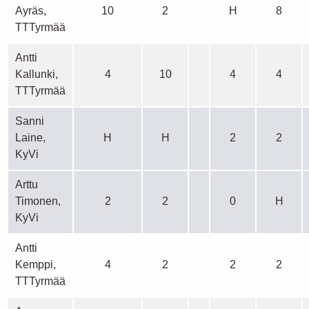
Ayräs,
10
2
H
8
TTTyrmää
Antti
Kallunki,
4
10
4
4
TTTyrmää
Sanni
Laine,
H
H
2
2
KyVi
Arttu
Timonen,
2
2
0
H
KyVi
Antti
Kemppi,
4
2
2
2
TTTyrmää