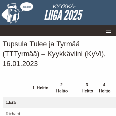
Tupsula Tulee ja Tyrmää
(TTTyrmää) – Kyykkäviini (KyVi),
16.01.2023
2.
3.
4.
1. Heitto
Heitto
Heitto
Heitto
1.Erä
Richard