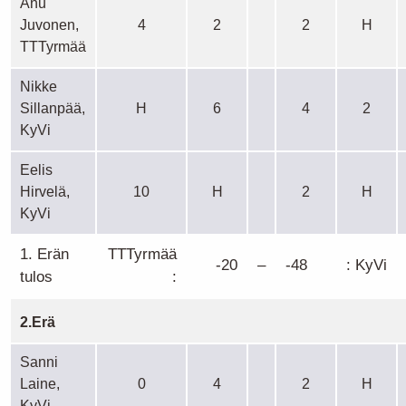
Anu
Juvonen,
4
2
2
H
TTTyrmää
Nikke
Sillanpää,
H
6
4
2
KyVi
Eelis
Hirvelä,
10
H
2
H
KyVi
1. Erän
TTTyrmää
-20
–
-48
: KyVi
tulos
:
2.Erä
Sanni
Laine,
0
4
2
H
KyVi