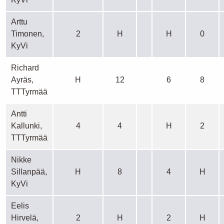
Arttu
Timonen,
2
H
H
0
KyVi
Richard
Ayräs,
H
12
6
8
TTTyrmää
Antti
Kallunki,
4
4
H
2
TTTyrmää
Nikke
Sillanpää,
H
8
4
H
KyVi
Eelis
Hirvelä,
2
H
2
H