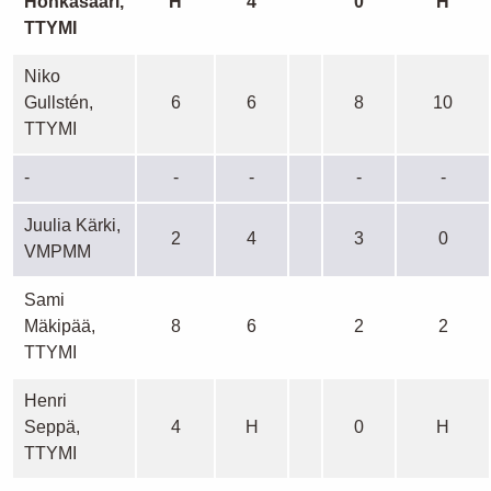
Honkasaari,
H
4
0
H
TTYMI
Niko
Gullstén,
6
6
8
10
TTYMI
-
-
-
-
-
Juulia Kärki,
2
4
3
0
VMPMM
Sami
Mäkipää,
8
6
2
2
TTYMI
Henri
Seppä,
4
H
0
H
TTYMI