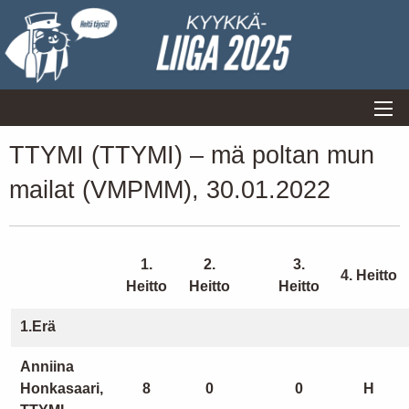
TTYMI (TTYMI) – mä poltan mun
mailat (VMPMM), 30.01.2022
1.
2.
3.
4. Heitto
Heitto
Heitto
Heitto
1.Erä
Anniina
Honkasaari,
8
0
0
H