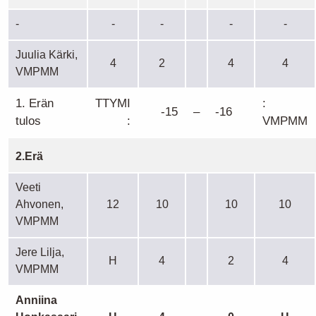
-
-
-
-
-
Juulia Kärki,
4
2
4
4
VMPMM
1. Erän
TTYMI
:
-15
–
-16
tulos
:
VMPMM
2.Erä
Veeti
Ahvonen,
12
10
10
10
VMPMM
Jere Lilja,
H
4
2
4
VMPMM
Anniina