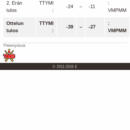
2. Erän
TTYMI
:
-24
–
-11
tulos
:
VMPMM
Ottelun
TTYMI
:
-39
–
-27
tulos
:
VMPMM
Yhteistyössä:
© 2011-2026 E