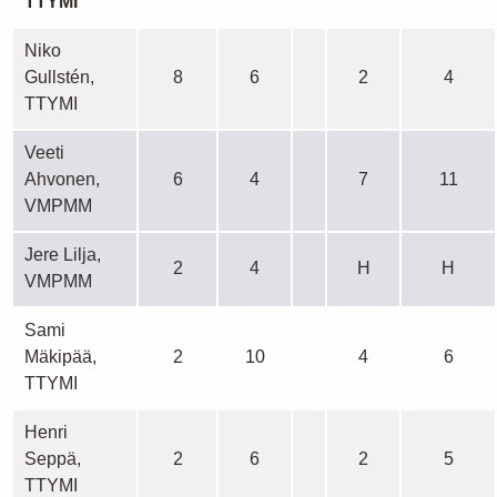
TTYMI
Niko
Gullstén,
8
6
2
4
TTYMI
Veeti
Ahvonen,
6
4
7
11
VMPMM
Jere Lilja,
2
4
H
H
VMPMM
Sami
Mäkipää,
2
10
4
6
TTYMI
Henri
Seppä,
2
6
2
5
TTYMI