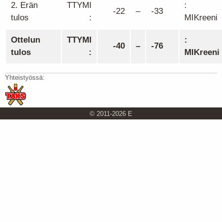
2. Erän
TTYMI
:
-22
–
-33
tulos
:
MIKreeni
Ottelun
TTYMI
:
-40
–
-76
tulos
:
MIKreeni
Yhteistyössä:
© 2011-2026 E