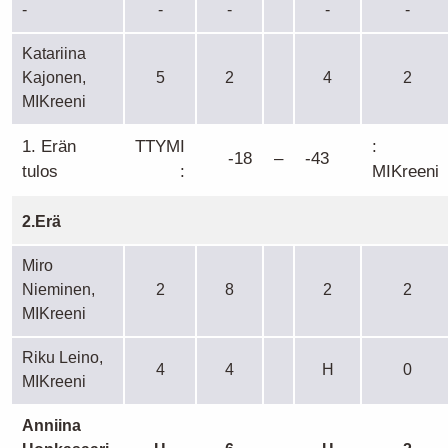
-
-
-
-
-
Katariina
Kajonen,
5
2
4
2
MIKreeni
1. Erän
TTYMI
:
-18
–
-43
tulos
:
MIKreeni
2.Erä
Miro
Nieminen,
2
8
2
2
MIKreeni
Riku Leino,
4
4
H
0
MIKreeni
Anniina