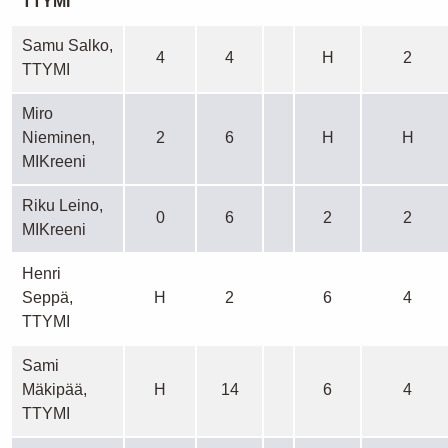
TTYMI
Samu Salko,
4
4
H
2
TTYMI
Miro
Nieminen,
2
6
H
H
MIKreeni
Riku Leino,
0
6
2
2
MIKreeni
Henri
Seppä,
H
2
6
4
TTYMI
Sami
Mäkipää,
H
14
6
4
TTYMI