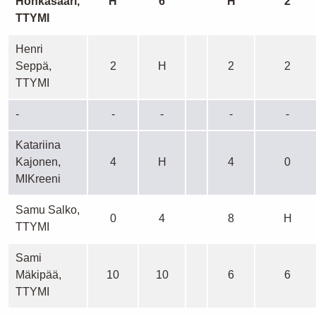
Honkasaari,
H
6
H
2
TTYMI
Henri
Seppä,
2
H
2
2
TTYMI
-
-
-
-
-
Katariina
Kajonen,
4
H
4
0
MIKreeni
Samu Salko,
0
4
8
H
TTYMI
Sami
Mäkipää,
10
10
6
6
TTYMI